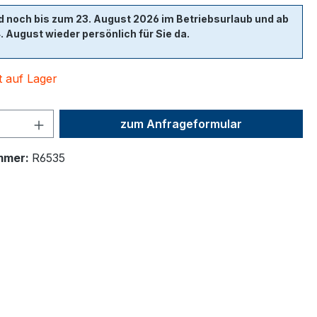
d noch bis zum 23. August 2026 im Betriebsurlaub und ab
 August wieder persönlich für Sie da.
t auf Lager
Produkt Anzahl: Gib den gewünsc
zum Anfrageformular
mmer:
R6535