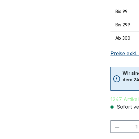
Bis
99
Bis
299
Ab
300
Preise exkl
Wir sin
dem 24.
1247 Artikel
Sofort ver
Produkt