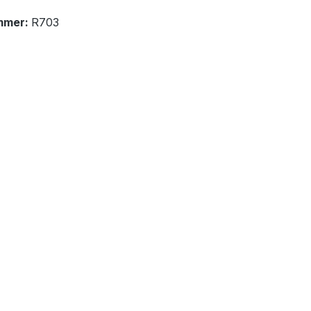
mmer:
R703