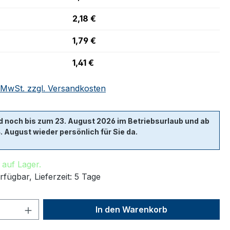
2,18 €
1,79 €
1,41 €
. MwSt. zzgl. Versandkosten
d noch bis zum 23. August 2026 im Betriebsurlaub und ab
 August wieder persönlich für Sie da.
 auf Lager.
fügbar, Lieferzeit: 5 Tage
 Anzahl: Gib den gewünschten Wert ein 
In den Warenkorb